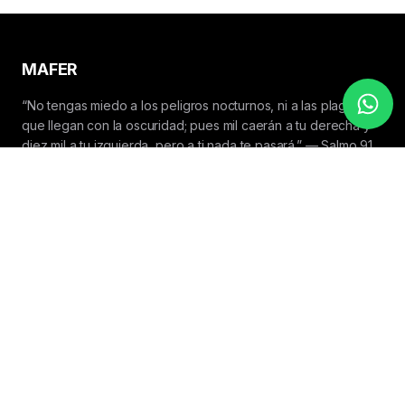
MAFER
“No tengas miedo a los peligros nocturnos, ni a las plagas
que llegan con la oscuridad; pues mil caerán a tu derecha y
diez mil a tu izquierda, pero a ti nada te pasará.” — Salmo 91.
📍 El Salvador
📞 (503) 6046-7462
QUICK LINKS
Index
Home
Shop
Contact Us